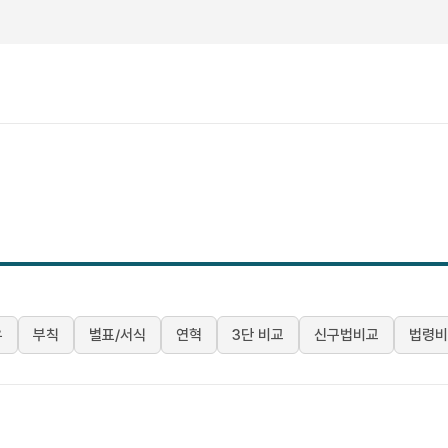
유
부칙
별표/서식
연혁
3단 비교
신구법비교
법령비